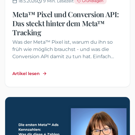
18.5.2026
9
Min. Lesezeit
Grundlagen
Meta™ Pixel und Conversion API:
Das steckt hinter dem Meta™
Tracking
Was der Meta™ Pixel ist, warum du ihn so
früh wie möglich brauchst - und was die
Conversion API damit zu tun hat. Einfach
erklärt, ohne Technik-Kauderwelsch.
Artikel lesen