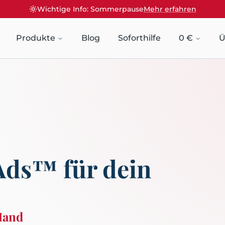
Wichtige Info: Sommerpause
Mehr erfahren
Produkte
Blog
Soforthilfe
0 €
Ü
Ads™ für dein
 Hand