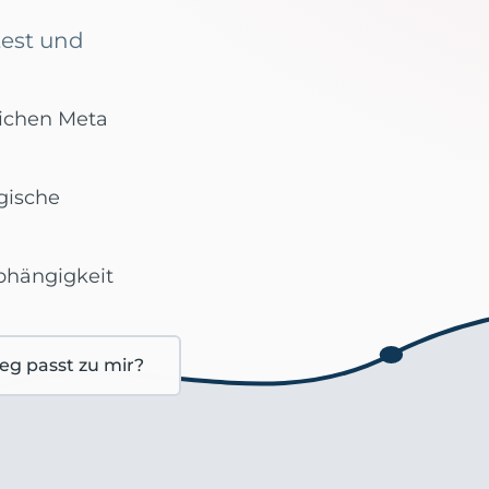
test und
eichen Meta
gische
hängigkeit
g passt zu mir?