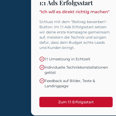
1:1 Ads Erfolgsstart
"Ich will es direkt richtig machen"
Schluss mit dem "Beitrag bewerben"-
Button. Im 1:1 Ads Erfolgsstart setzen
wir deine erste Kampagne gemeinsam
auf, meistern die Technik und sorgen
dafür, dass dein Budget echte Leads
und Kunden bringt.
1:1 Umsetzung in Echtzeit
Individuelle Technikkonstellationen
gelöst
Feedback auf Bilder, Texte &
Landingpage
Zum 1:1 Erfolgsstart