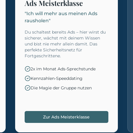
Ads Meisterklasse
"Ich will mehr aus meinen Ads
rausholen"
Du schaltest bereits Ads – hier wirst du
sicherer, wächst mit deinem Wissen
und bist nie mehr allein damit. Das
perfekte Sicherheitsnetz für
Fortgeschrittene.
2x im Monat Ads-Sprechstunde
Kennzahlen-Speeddating
Die Magie der Gruppe nutzen
Zur Ads Meisterklasse